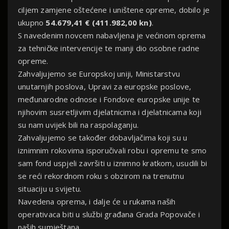
ciljem zamjene oštećene i uništene opreme, dobilo je
ukupno
54.679,41 € (411.982,00 kn)
.
S navedenim novcem nabavljena je većinom oprema
za tehničke intervencije te manji dio osobne radne
opreme.
Zahvaljujemo se Europskoj uniji, Ministarstvu
unutarnjih poslova, Upravi za europske poslove,
međunarodne odnose i Fondove europske unije te
njihovim susretljivim djelatnicima i djelatnicama koji
su nam uvijek bili na raspolaganju.
Zahvaljujemo se također dobavljačima koji su u
iznimnim rokovima isporučivali robu i opremu te smo
sam fond uspjeli završiti u iznimno kratkom, usudili bi
se reći rekordnom roku s obzirom na trenutnu
situaciju u svijetu.
Navedena oprema, i dalje će u rukama naših
operativaca biti u službi građana Grada Popovače i
naših sumještana.