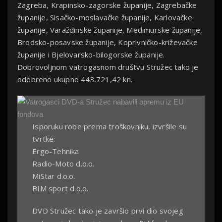
Zagreba, Krapinsko-zagorske županije, Zagrebačke
županije, Sisačko-moslavačke županije, Karlovačke
županije, Varaždinske županije, Međimurske županije,
Brodsko-posavske županije, Koprivničko-križevačke
županije i Bjelovarsko-bilogorske županije.
Dobrovoljnom vatrogasnom društvu Stružec tako je
odobreno ukupno 443.721,42 kn.
Isporuku robe prema troškovniku, izvršile su
tvrtke:
Ergo-Tehnika
Radio-Moto d.o.o.
MiStar d.o.o.
BIM sport d.o.o.
DVD Stružec tako je završio prvi dio svojeg