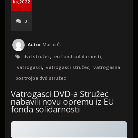
lis,2022
0
Autor
Mario Č.
dvd stružec
,
eu fond solidarnosti
,
vatrogasci
,
vatrogasci stružec
,
vatrogasna
postrojba dvd stružec
Vatrogasci DVD-a Stružec
nabavili novu opremu iz EU
fonda solidarnosti