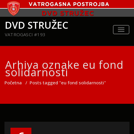
DVD STRUŽEC
TOGG
VATROGASCI #193
NAVIG
Arhiva oznake eu fond
solidarnosti
Početna
/
Posts tagged "eu fond solidarnosti"