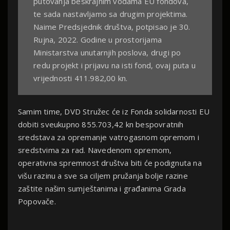
putovanja beskrajnim vodama EU fondova,
te sada nastavljamo sa drugim projektima.
Naime Predsjednik društva, potpisao je 30.
Rujna, 2022. Godine u prostorijama
Ministarstva unutarnjih poslova, drugi po
redu projekt i prijavu na isti fond, ovaj puta u
vrijednosti 411.982,00 kn.
Samim time, DVD Stružec će iz Fonda solidarnosti EU
dobiti sveukupno 855.703,42 kn bespovratnih
sredstava za opremanje vatrogasnom opremom i
sredstvima za rad. Navedenom opremom,
operativna spremnost društva biti će podignuta na
višu razinu a sve sa ciljem pružanja bolje razine
zaštite našim sumještanima i građanima Grada
Popovače.