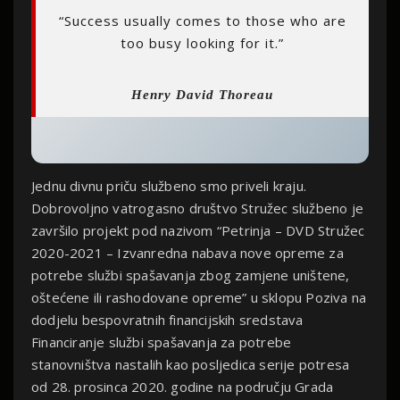
“Success usually comes to those who are
too busy looking for it.”
Henry David Thoreau
Jednu divnu priču službeno smo priveli kraju.
Dobrovoljno vatrogasno društvo Stružec službeno je
završilo projekt pod nazivom “Petrinja – DVD Stružec
2020-2021 – Izvanredna nabava nove opreme za
potrebe službi spašavanja zbog zamjene uništene,
oštećene ili rashodovane opreme” u sklopu Poziva na
dodjelu bespovratnih financijskih sredstava
Financiranje službi spašavanja za potrebe
stanovništva nastalih kao posljedica serije potresa
od 28. prosinca 2020. godine na području Grada