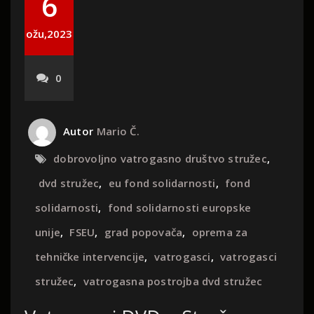
6
ožu,2023
0
Autor
Mario Č.
dobrovoljno vatrogasno društvo stružec
,
dvd stružec
,
eu fond solidarnosti
,
fond
solidarnosti
,
fond solidarnosti europske
unije
,
FSEU
,
grad popovača
,
oprema za
tehničke intervencije
,
vatrogasci
,
vatrogasci
stružec
,
vatrogasna postrojba dvd stružec