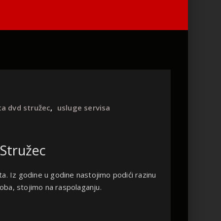
ta dvd stružec
,
usluge servisa
Stružec
ta. Iz godine u godine nastojimo podići razinu
osoba, stojimo na raspolaganju.