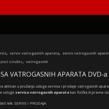
rvis
,
servis vatrogasnih aparata
,
servis vatrogasnih apara
asci stružec
,
vatrogasnih
VISA VATROGASNIH APARATA DVD-a 
na aktivan u pružanju usluga servisa i prodaje vatrogasnih apara
te usluge
servisa vatrogasnih aparata
kao fizička ili pravna 
eći link:
SERVIS I PRODAJA