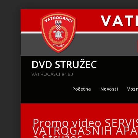
DVD STRUŽEC
VATROGASCI #193
Početna
Novosti
Vozn
Promo video SERVI
VATROGASNIH APA