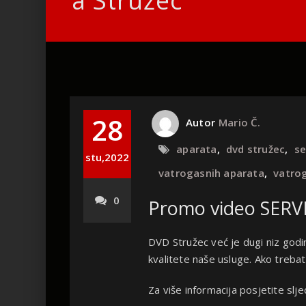
a Stružec
28
Autor
Mario Č.
aparata
,
dvd stružec
,
se
stu,2022
vatrogasnih aparata
,
vatrog
0
Promo video SER
DVD Stružec već je dugi niz godi
kvalitete naše usluge. Ako treba
Za više informacija posjetite sljed