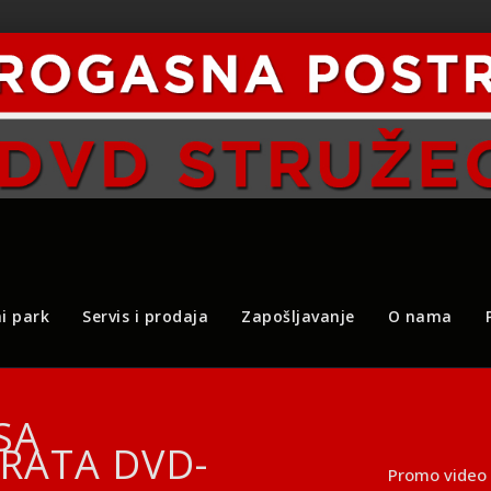
i park
Servis i prodaja
Zapošljavanje
O nama
SA
RATA DVD-
Promo video